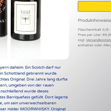
Produkthinweis
Flascheninhalt 0,5l 
Preis per Liter: 89,
zzgl.
Versandkosten
enthalten oder Aller
ayern daheim. Ein Scotch darf nur
 in Schottland gebrannt wurde.
es Original. Drei Jahre lang durfte
ässern, umgeben von der rauen
 Anschließend wurde dieses
ltes Barriquefass gefüllt. Dort lagerte
re, um sein unverwechselbaren
nser milder MOORWHISKY. Original