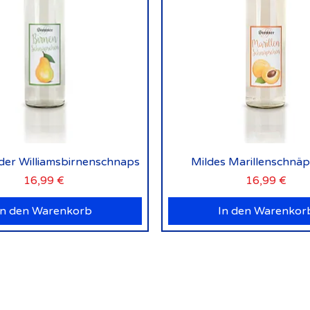
Schnellansicht
Schnellansicht
lder Williamsbirnenschnaps
Mildes Marillenschnä
Preis
Preis
16,99 €
16,99 €
In den Warenkorb
In den Warenkor