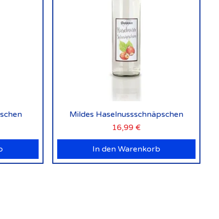
Schnellansicht
pschen
Mildes Haselnussschnäpschen
Preis
16,99 €
b
In den Warenkorb