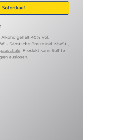
Sofortkauf
e
- Alkoholgehalt 40% Vol.
98€ - Sämtliche Preise inkl. MwSt.,
pauschale
. Produkt kann Sulfite
gien auslösen.