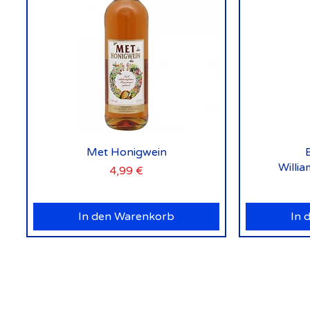
Schnellansicht
Met Honigwein
Willi
Preis
4,99 €
In den Warenkorb
In 