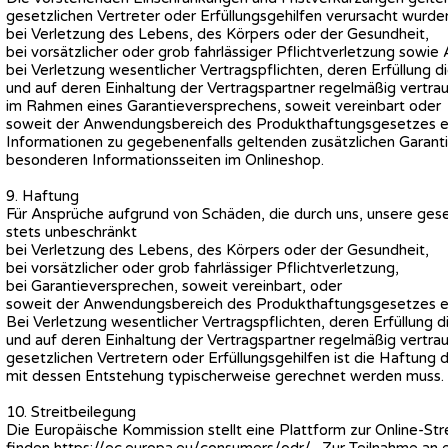
gesetzlichen Vertreter oder Erfüllungsgehilfen verursacht wurde
bei Verletzung des Lebens, des Körpers oder der Gesundheit,
bei vorsätzlicher oder grob fahrlässiger Pflichtverletzung sowie A
bei Verletzung wesentlicher Vertragspflichten, deren Erfüllung
und auf deren Einhaltung der Vertragspartner regelmäßig vertrau
im Rahmen eines Garantieversprechens, soweit vereinbart oder
soweit der Anwendungsbereich des Produkthaftungsgesetzes erö
Informationen zu gegebenenfalls geltenden zusätzlichen Garant
besonderen Informationsseiten im Onlineshop.
9. Haftung
Für Ansprüche aufgrund von Schäden, die durch uns, unsere geset
stets unbeschränkt
bei Verletzung des Lebens, des Körpers oder der Gesundheit,
bei vorsätzlicher oder grob fahrlässiger Pflichtverletzung,
bei Garantieversprechen, soweit vereinbart, oder
soweit der Anwendungsbereich des Produkthaftungsgesetzes erö
Bei Verletzung wesentlicher Vertragspflichten, deren Erfüllung
und auf deren Einhaltung der Vertragspartner regelmäßig vertrauen
gesetzlichen Vertretern oder Erfüllungsgehilfen ist die Haftun
mit dessen Entstehung typischerweise gerechnet werden muss. 
10. Streitbeilegung
Die Europäische Kommission stellt eine Plattform zur Online-Strei
finden
https://ec.europa.eu/consumers/odr/
. Zur Teilnahme an 