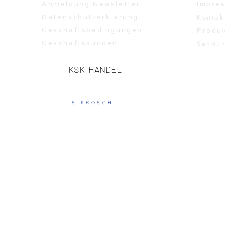
Anmeldung Newsletter
Impre
Kontakt
Datenschutzerklärung
Geschäftsbedingungen
Produk
Geschäftskunden
Sendun
KSK-HANDEL
S.KROSCH