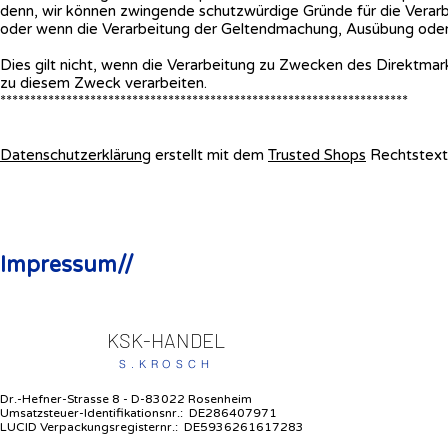
denn, wir können zwingende schutzwürdige Gründe für die Verarb
oder wenn die Verarbeitung der Geltendmachung, Ausübung oder
Dies gilt nicht, wenn die Verarbeitung zu Zwecken des Direktma
zu diesem Zweck verarbeiten.
********************************************************************
Datenschutzerklärung
erstellt mit dem
Trusted Shops
Rechtstexte
Impressum//
KSK-HANDEL
S.KROSCH
Dr.-Hefner-Strasse 8 - D-83022 Rosenheim
Umsatzsteuer-Identifikationsnr.: DE286407971
LUCID Verpackungsregisternr.:
DE5936261617283