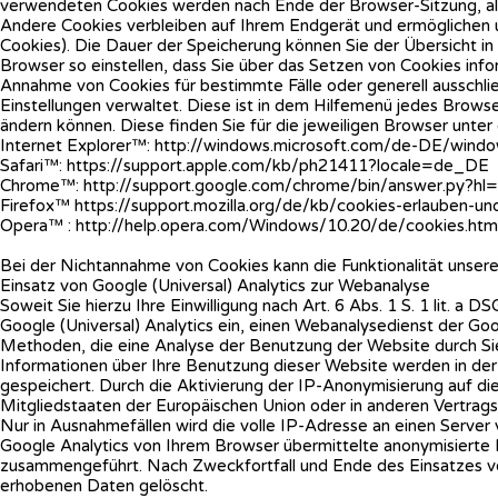
verwendeten Cookies werden nach Ende der Browser-Sitzung, also
Andere Cookies verbleiben auf Ihrem Endgerät und ermöglichen 
Cookies). Die Dauer der Speicherung können Sie der Übersicht i
Browser so einstellen, dass Sie über das Setzen von Cookies in
Annahme von Cookies für bestimmte Fälle oder generell ausschließ
Einstellungen verwaltet. Diese ist in dem Hilfemenü jedes Browse
ändern können. Diese finden Sie für die jeweiligen Browser unter
Internet Explorer™: http://windows.microsoft.com/de-DE/windo
Safari™: https://support.apple.com/kb/ph21411?locale=de_DE
Chrome™: http://support.google.com/chrome/bin/answer.py?
Firefox™ https://support.mozilla.org/de/kb/cookies-erlauben-un
Opera™ : http://help.opera.com/Windows/10.20/de/cookies.htm
Bei der Nichtannahme von Cookies kann die Funktionalität unsere
Einsatz von Google (Universal) Analytics zur Webanalyse
Soweit Sie hierzu Ihre Einwilligung nach Art. 6 Abs. 1 S. 1 lit.
Google (Universal) Analytics ein, einen Webanalysedienst der Go
Methoden, die eine Analyse der Benutzung der Website durch Si
Informationen über Ihre Benutzung dieser Website werden in der
gespeichert. Durch die Aktivierung der IP-Anonymisierung auf di
Mitgliedstaaten der Europäischen Union oder in anderen Vertra
Nur in Ausnahmefällen wird die volle IP-Adresse an einen Serve
Google Analytics von Ihrem Browser übermittelte anonymisierte 
zusammengeführt. Nach Zweckfortfall und Ende des Einsatzes v
erhobenen Daten gelöscht.