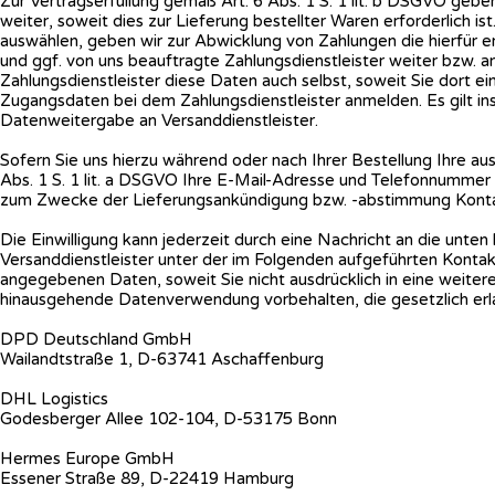
Zur Vertragserfüllung gemäß Art. 6 Abs. 1 S. 1 lit. b DSGVO geb
weiter, soweit dies zur Lieferung bestellter Waren erforderlich i
auswählen, geben wir zur Abwicklung von Zahlungen die hierfür e
und ggf. von uns beauftragte Zahlungsdienstleister weiter bzw. 
Zahlungsdienstleister diese Daten auch selbst, soweit Sie dort ei
Zugangsdaten bei dem Zahlungsdienstleister anmelden. Es gilt ins
Datenweitergabe an Versanddienstleister.
Sofern Sie uns hierzu während oder nach Ihrer Bestellung Ihre aus
Abs. 1 S. 1 lit. a DSGVO Ihre E-Mail-Adresse und Telefonnummer 
zum Zwecke der Lieferungsankündigung bzw. -abstimmung Konta
Die Einwilligung kann jederzeit durch eine Nachricht an die unt
Versanddienstleister unter der im Folgenden aufgeführten Kontak
angegebenen Daten, soweit Sie nicht ausdrücklich in eine weitere
hinausgehende Datenverwendung vorbehalten, die gesetzlich erlaub
DPD Deutschland GmbH
Wailandtstraße 1, D-63741 Aschaffenburg
DHL Logistics
Godesberger Allee 102-104, D-53175 Bonn
Hermes Europe GmbH
Essener Straße 89, D-22419 Hamburg