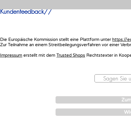
Kundenfeedback//
Die Europäische Kommission stellt eine Plattform unter
https://
Zur Teilnahme an einem Streitbeilegungsverfahren vor einer Verbra
Impressum
erstellt mit dem
Trusted Shops
Rechtstexter in Koope
Sagen Sie u
Zum
Wi