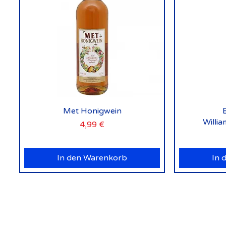
Schnellansicht
Met Honigwein
Willi
Preis
4,99 €
In den Warenkorb
In 