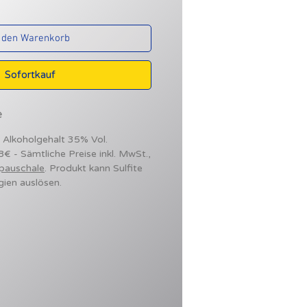
 den Warenkorb
Sofortkauf
e
- Alkoholgehalt 35% Vol.
98€ - Sämtliche Preise inkl. MwSt.,
pauschale
. Produkt kann Sulfite
gien auslösen.