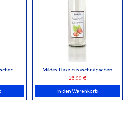
Schnellansicht
pschen
Mildes Haselnussschnäpschen
Preis
16,99 €
b
In den Warenkorb