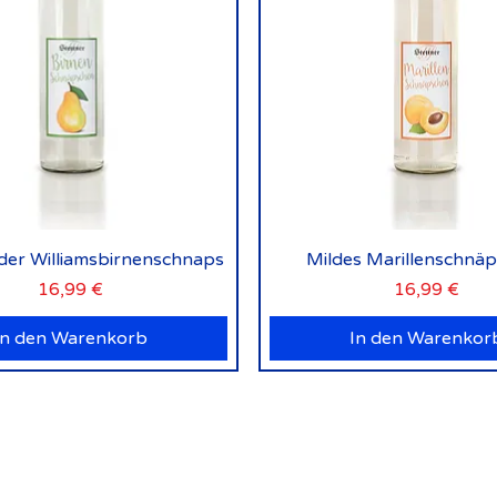
Schnellansicht
Schnellansicht
lder Williamsbirnenschnaps
Mildes Marillenschnä
Preis
Preis
16,99 €
16,99 €
In den Warenkorb
In den Warenkor