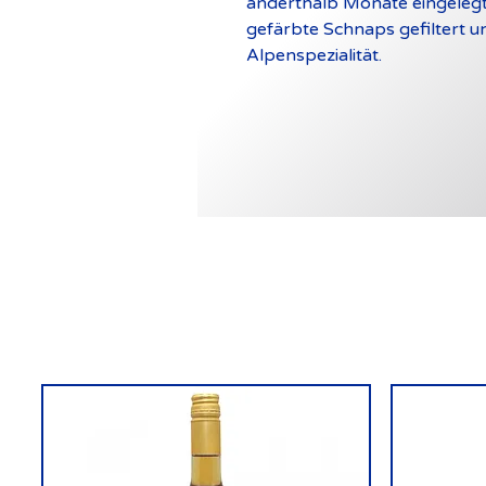
anderthalb Monate eingelegt
gefärbte Schnaps gefiltert u
Alpenspezialität.