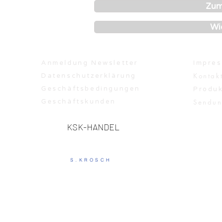
Zum
Wi
Anmeldung Newsletter
Impre
Kontakt
Datenschutzerklärung
Geschäftsbedingungen
Produk
Schnellansicht
Schnellansicht
Schnellansicht
Schnellansicht
Schnellansicht
Geschäftskunden
Sendun
Chiemseer Halbbitter Kräuterlikör
Mildes Haselnussschnäpschen
Chiemseer Klosterlikör 0,7l
Chiemseer Wildfruchtlikör
Sprizz Alkoholfrei
1949 Al
Chiem
Met H
Sor
Preis
Preis
Preis
Preis
Preis
16,99 €
24,50 €
19,00 €
21,00 €
4,49 €
KSK-HANDEL
In den Warenkorb
In den Warenkorb
In den Warenkorb
In den Warenkorb
Nicht verfügbar
In 
In 
In 
In 
S.KROSCH