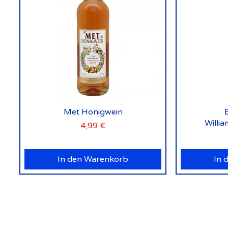
Schnellansicht
Met Honigwein
Willi
Preis
4,99 €
In den Warenkorb
In 