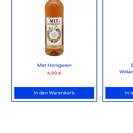
Schnellansicht
Met Honigwein
Willi
Preis
4,99 €
In den Warenkorb
In 