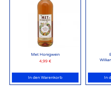
Schnellansicht
Met Honigwein
Willi
Preis
4,99 €
In den Warenkorb
In 