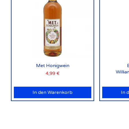
Schnellansicht
Met Honigwein
Willi
Preis
4,99 €
In den Warenkorb
In 