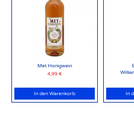
Schnellansicht
Met Honigwein
Willi
Preis
4,99 €
In den Warenkorb
In 