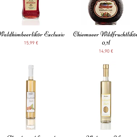
Waldhimbeerlikör Exclusiv
Schnellansicht
Chiemseer Wildfruchtlikö
Schnellansicht
0,7l
Preis
15,99 €
Preis
14,90 €