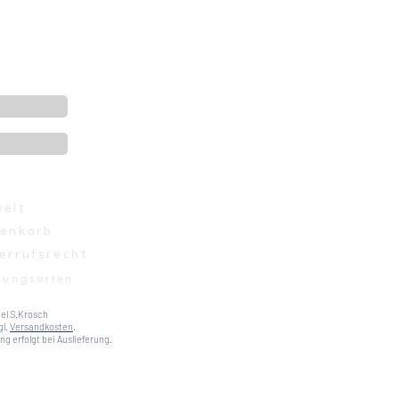
elt
enkorb
errufsrecht
lungsarten
el S.Krosch
gl.
Versandkosten
.
g erfolgt bei Auslieferung.