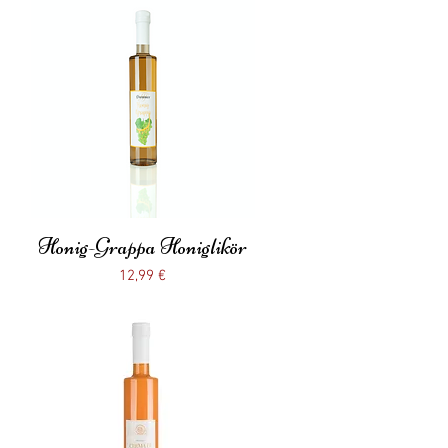
Honig-Grappa Honiglikör
Schnellansicht
Preis
12,99 €