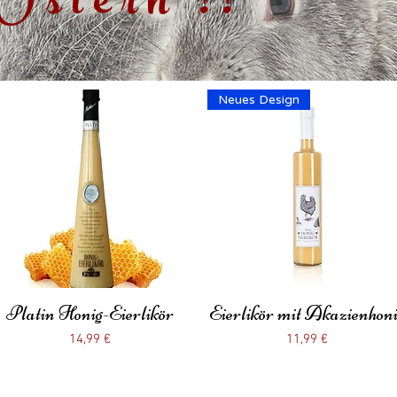
Ostern !!
Neues Design
Platin Honig-Eierlikör
Schnellansicht
Eierlikör mit Akazienhon
Schnellansicht
Preis
Preis
14,99 €
11,99 €