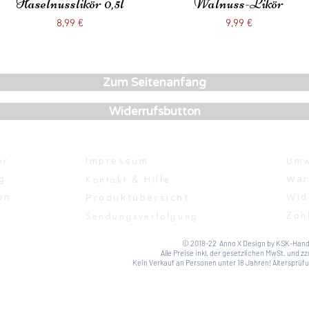
Haselnusslikör 0,5l
Schnellansicht
Walnuss-Likör
Schnellansicht
Preis
Preis
8,99 €
9,99 €
Zum Seitenanfang
Widerrufsbutton
er
Impressum
Umw
Kontakt & Hilfe
g
War
en
Wid
Produktübersicht
Zah
Sendungsverfolgung
© 2018-22 Anno X Design by KSK-Hand
Alle Preise inkl. der gesetzlichen MwSt. und zz
Kein Verkauf an Personen unter 18 Jahren! Altersprüfun