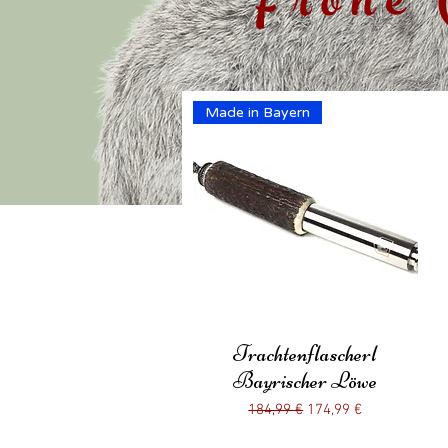
Frohe 
Made in Bayern
Trachtenflascherl
Schnellansicht
Bayrischer Löwe
Standardpreis
Sale-Preis
184,99 €
174,99 €