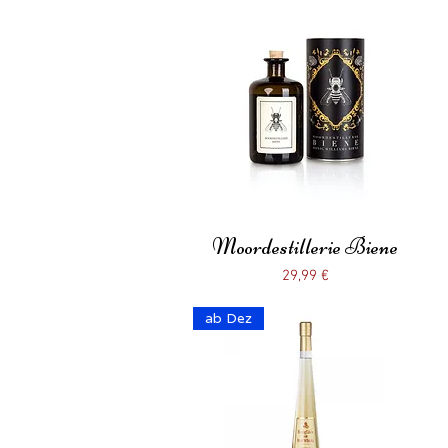
Moordestillerie Biene
Schnellansicht
Preis
29,99 €
ab Dez