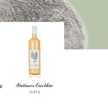
ig
Stettners Eierlikör
Schnellansicht
Preis
15,99 €