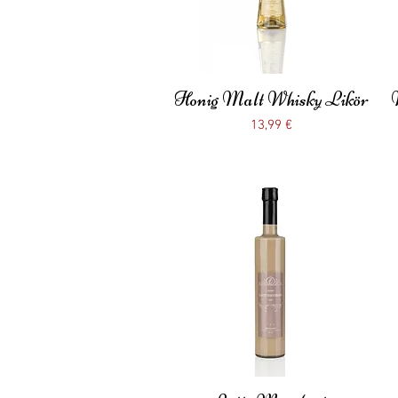
Honig Malt Whisky Likör
Schnellansicht
Preis
13,99 €