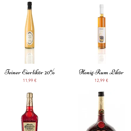
Feiner Eierlikör 20%
Schnellansicht
Honig Rum Likör
Schnellansicht
Preis
Preis
11,99 €
12,99 €