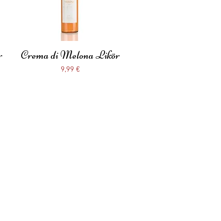
r
Crema di Melona Likör
Schnellansicht
Preis
9,99 €