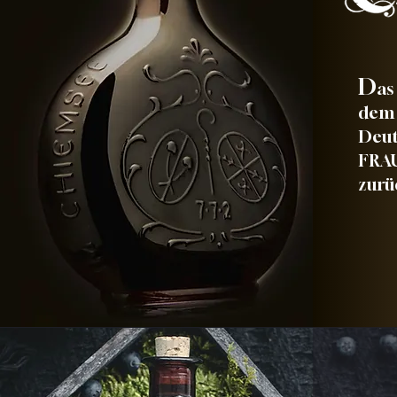
D
as
dem 
Deut
FRAU
zurü