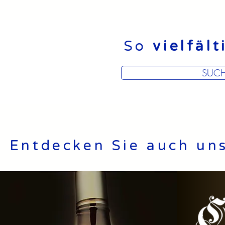
So
vielfält
SUCH
Entdecken Sie auch un