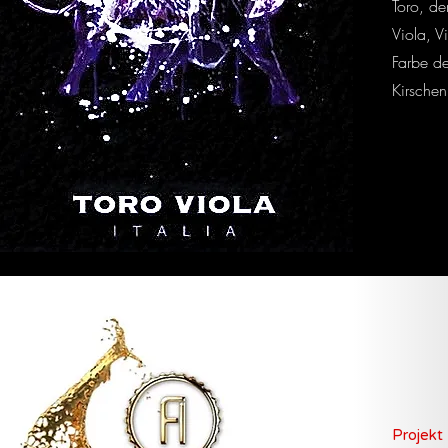
Toro, de
Viola, V
Farbe de
Kirschen
Projekt