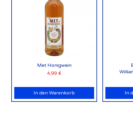
Schnellansicht
Met Honigwein
Willi
Preis
4,99 €
In den Warenkorb
In 