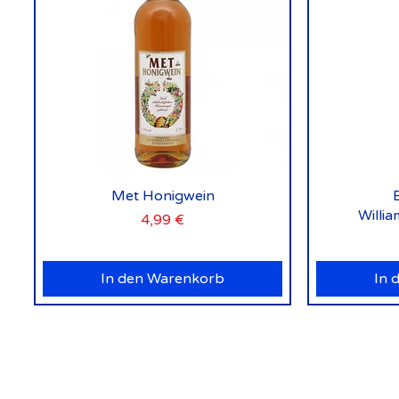
Schnellansicht
Met Honigwein
Willi
Preis
4,99 €
In den Warenkorb
In 
vorm. Rock 