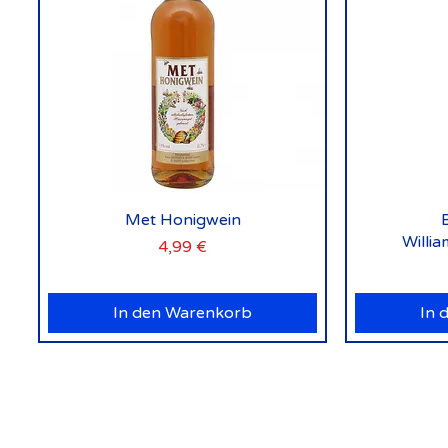
Schnellansicht
Met Honigwein
Willi
Preis
4,99 €
In den Warenkorb
In 