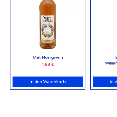
Schnellansicht
Met Honigwein
Willi
Preis
4,99 €
In den Warenkorb
In 