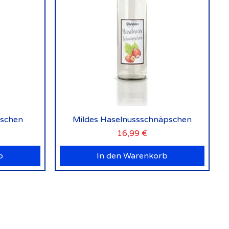
Schnellansicht
pschen
Mildes Haselnussschnäpschen
Preis
16,99 €
b
In den Warenkorb