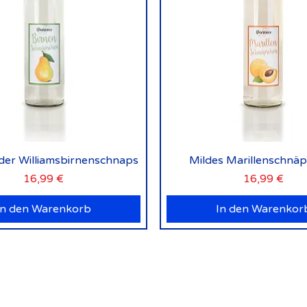
Schnellansicht
Schnellansicht
lder Williamsbirnenschnaps
Mildes Marillenschnä
Preis
Preis
16,99 €
16,99 €
In den Warenkorb
In den Warenkor