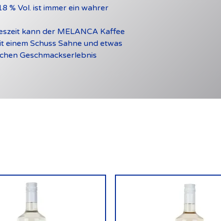
8 % Vol. ist immer ein wahrer
reszeit kann der MELANCA Kaffee
it einem Schuss Sahne und etwas
ichen Geschmackserlebnis