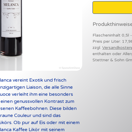
Produkthinweis
Flascheninhalt 0,5l 
Preis per Liter: 17,
zzgl.
Versandkosten
enthalten oder Aller
Stettner & Sohn G
anca vereint Exotik und frisch
zigartigen Liaison, die alle Sinne
Nuoce verleiht ihm eine besonders
 einen genussvollen Kontrast zum
senen Kaffeebohnen. Diese bilden
braune Couleur und sind das
Likörs.
Ob pur auf Eis oder mit einem
anca Kaffee Likör mit seinem