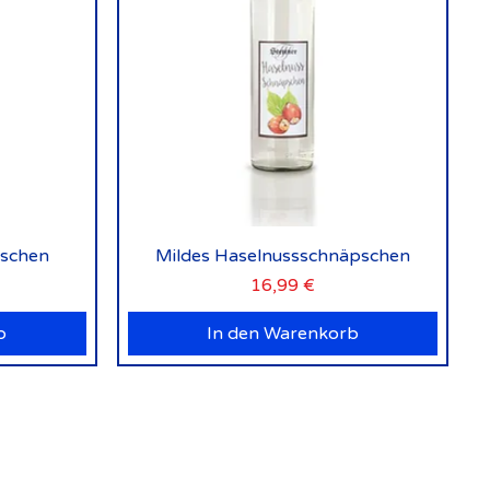
Schnellansicht
pschen
Mildes Haselnussschnäpschen
Preis
16,99 €
b
In den Warenkorb