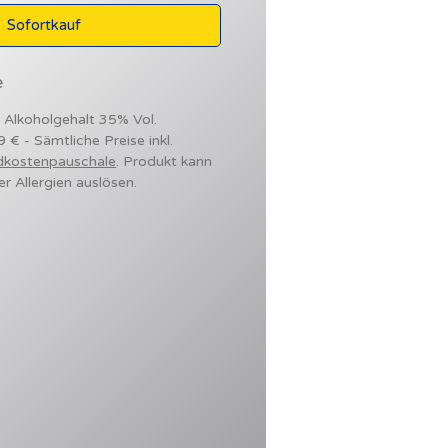
Sofortkauf
e
- Alkoholgehalt 35% Vol.
9 € - Sämtliche Preise inkl.
dkostenpauschale
. Produkt kann
er Allergien auslösen.