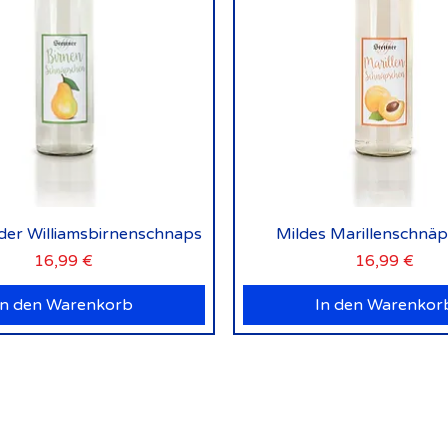
Schnellansicht
Schnellansicht
lder Williamsbirnenschnaps
Mildes Marillenschnä
Preis
Preis
16,99 €
16,99 €
In den Warenkorb
In den Warenkor