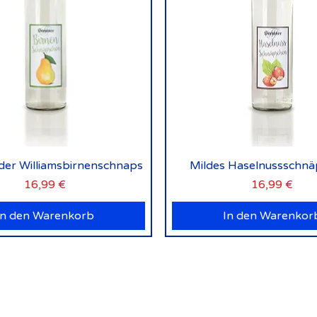
Schnellansicht
Schnellansicht
lder Williamsbirnenschnaps
Mildes Haselnussschn
Preis
Preis
16,99 €
16,99 €
In den Warenkorb
In den Warenkor