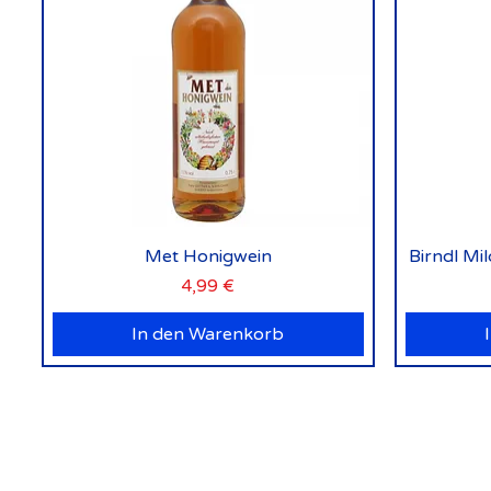
Schnellansicht
Met Honigwein
Birndl Mi
Preis
4,99 €
In den Warenkorb