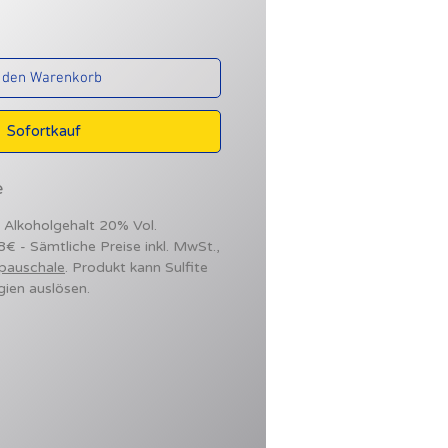
 den Warenkorb
Sofortkauf
e
- Alkoholgehalt 20% Vol.
98€ - Sämtliche Preise inkl. MwSt.,
pauschale
. Produkt kann Sulfite
gien auslösen.