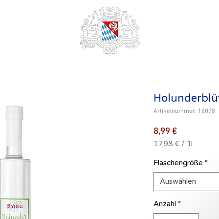
Holunderblü
Artikelnummer: 18078
Preis
8,99 €
17,98 €
/
1l
17,98 €
pro
Flaschengröße
*
1
Liter
Auswählen
Anzahl
*