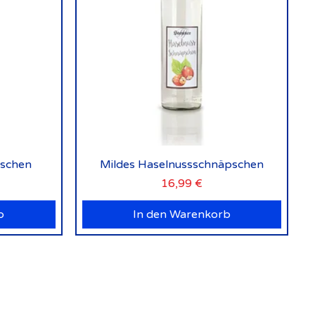
Schnellansicht
pschen
Mildes Haselnussschnäpschen
Preis
16,99 €
b
In den Warenkorb