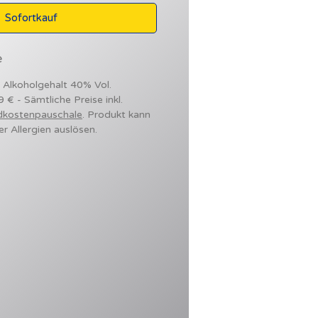
Sofortkauf
e
- Alkoholgehalt 40% Vol.
9 € - Sämtliche Preise inkl.
dkostenpauschale
. Produkt kann
er Allergien auslösen.