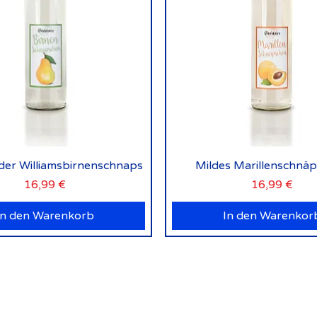
Schnellansicht
Schnellansicht
lder Williamsbirnenschnaps
Mildes Marillenschnä
Preis
Preis
16,99 €
16,99 €
In den Warenkorb
In den Warenkor