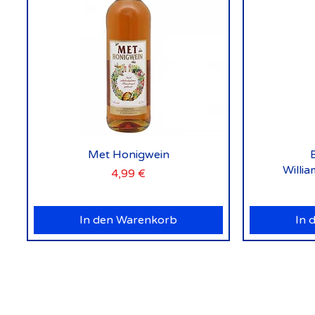
Schnellansicht
Met Honigwein
Willi
Preis
4,99 €
In den Warenkorb
In 