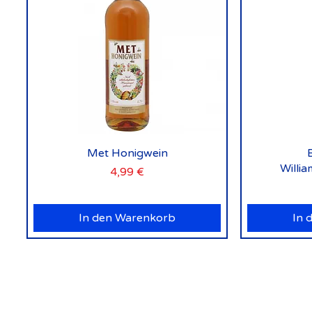
Schnellansicht
Met Honigwein
Willi
Preis
4,99 €
In den Warenkorb
In 