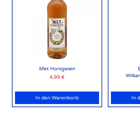
Schnellansicht
Met Honigwein
Willi
Preis
4,99 €
In den Warenkorb
In 