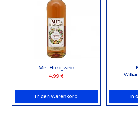
Schnellansicht
Met Honigwein
Willi
Preis
4,99 €
In den Warenkorb
In 