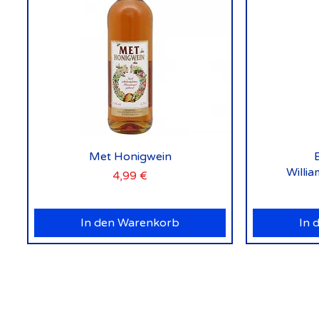
Schnellansicht
Met Honigwein
Willi
Preis
4,99 €
In den Warenkorb
In 