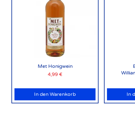
Schnellansicht
Met Honigwein
Willi
Preis
4,99 €
In den Warenkorb
In 
vorm. Rock 