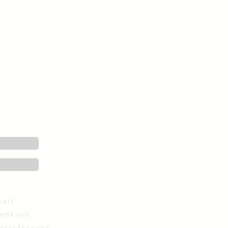
elt
enkorb
errufsrecht