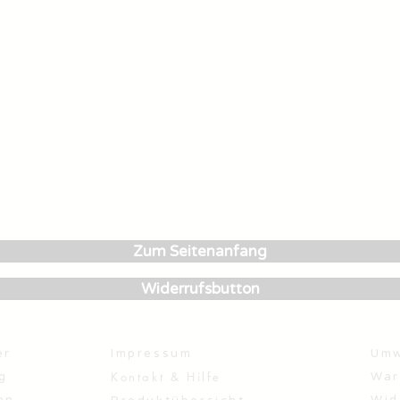
Zum Seitenanfang
Widerrufsbutton
er
Impressum
Umw
Kontakt & Hilfe
g
War
en
Wid