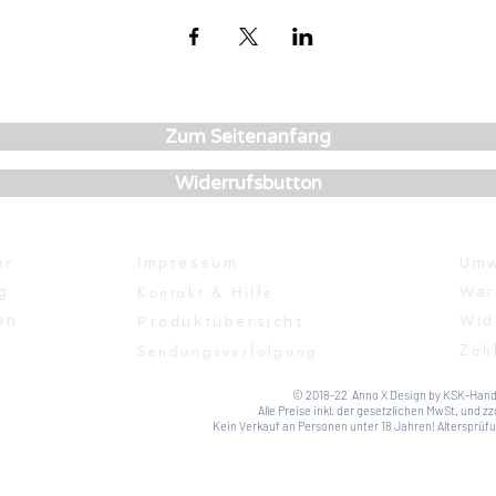
Zum Seitenanfang
Widerrufsbutton
er
Impressum
Umw
Kontakt & Hilfe
g
War
en
Wid
Produktübersicht
Zah
Sendungsverfolgung
© 2018-22 Anno X Design by KSK-Hand
Alle Preise inkl. der gesetzlichen MwSt. und zz
Kein Verkauf an Personen unter 18 Jahren! Altersprüfun