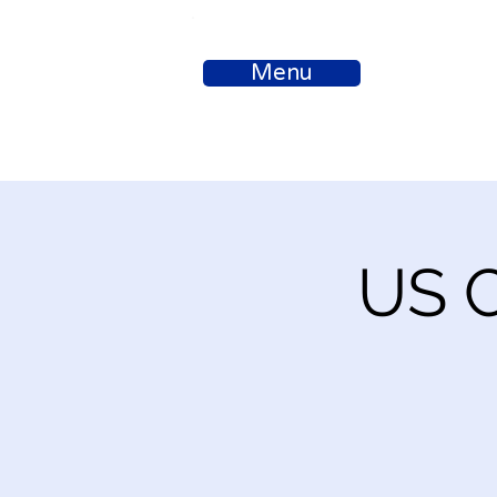
Menu
US C