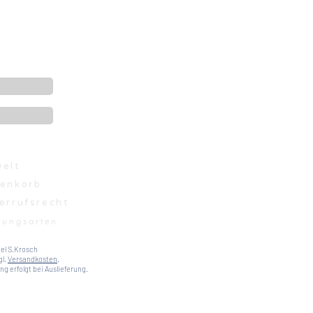
elt
enkorb
errufsrecht
lungsarten
el S.Krosch
gl.
Versandkosten
.
g erfolgt bei Auslieferung.