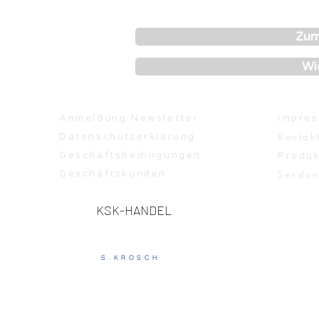
Zum
Wi
Anmeldung Newsletter
Impre
Kontakt
Datenschutzerklärung
Geschäftsbedingungen
Produk
Geschäftskunden
Sendun
KSK-HANDEL
S.KROSCH