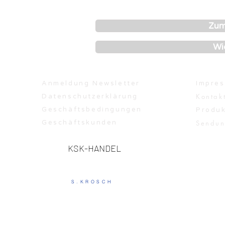
Zum
Wi
Anmeldung Newsletter
Impre
Kontakt
Datenschutzerklärung
Geschäftsbedingungen
Produk
Geschäftskunden
Sendun
KSK-HANDEL
S.KROSCH