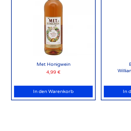
Schnellansicht
Met Honigwein
Willi
Preis
4,99 €
In den Warenkorb
In 