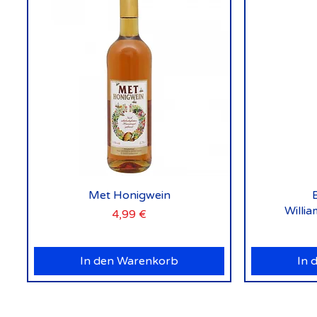
Schnellansicht
Met Honigwein
Willi
Preis
4,99 €
In den Warenkorb
In 