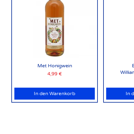
Schnellansicht
Met Honigwein
Willi
Preis
4,99 €
In den Warenkorb
In 