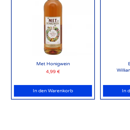
Schnellansicht
Met Honigwein
Willi
Preis
4,99 €
In den Warenkorb
In 