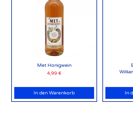
Schnellansicht
Met Honigwein
Willi
Preis
4,99 €
In den Warenkorb
In 